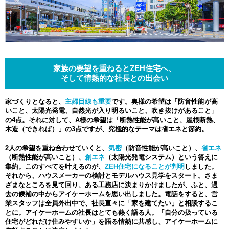
家族の要望を重ねるとZEH住宅へ、
そして情熱的な社長との出会い
家づくりとなると、
主婦目線も重要
です。奥様の希望は「防音性能が高
いこと、太陽光発電、自然光が入り明るいこと、吹き抜けがあること」
の4点。それに対して、A様の希望は「断熱性能が高いこと、屋根断熱、
木造（できれば）」の3点ですが、究極的なテーマは省エネと節約。
2人の希望を重ね合わせていくと、
気密
（防音性能が高いこと）、
省エネ
（断熱性能が高いこと）、
創エネ
（太陽光発電システム）という答えに
集約。このすべてを叶えるのが、
ZEH住宅になることが判明
しました。
それから、ハウスメーカーの検討とモデルハウス見学をスタート。さま
ざまなところを見て回り、ある工務店に決まりかけましたが、ふと、過
去の候補の中からアイケーホームを思い出しました。電話をすると、営
業スタッフは全員外出中で、社長直々に「家を建てたい」と相談するこ
とに。アイケーホームの社長はとても熱く語る人。「自分の扱っている
住宅がどれだけ住みやすいか」を語る情熱に共感し、アイケーホームに