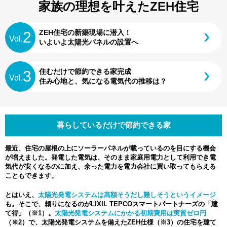
家族の理想を叶えたZEH住宅
ZEH住宅の新築現場に潜⼊！
2
Vol.
いよいよ太陽光パネルの設置へ
住むだけで節約できる家完成
3
Vol.
住み⼼地と、気になる電気代の推移は？
暮らしているだけで節約できる家
最近、住宅の屋根の上にソーラーパネルが載っているのを目にする機会
が増えました。発電した電気は、そのまま家庭用電力として利用でき電
気代が安くなるのに加え、余った電力を電力会社に買い取ってもらえる
こともできます。
とはいえ、
太陽光発電システムは高額そうだし難しそうというイメージ
も。そこで、頼りになるのがLIXIL TEPCOスマートパートナーズの「建
て得」（※1）。
太陽光発電システムにかかる初期費用は実質ゼロ円
（※2）で、太陽光発電システムを備えたZEH仕様（※3）の住宅を建て