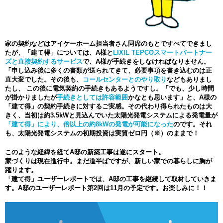
家の契約などはアイケーホーム担当者さん同席のもとですべてできまし
たが、「建て得」については、A様と
LIXIL TEPCOスマートパートナー
ズと直接契約するサービス
で、A様が手続きをしなければなりません。
「申し込み後に多くの書類が送られてきて、必要事項を書き込むのは正
直大変でした。その後も、
コールセンターとのやり取り
などもありまし
たし、 この後に電気契約の手続きもあるようですし。「でも、少し時間
が掛かりましたが
手続きとしては許容範囲
かなとも思います」と、A様の
「建て得」の契約手続きに対するご実感。その代わり得られたものは大
きく、当初は約3.5kWと見込んでいた太陽光発電システムによる発電量が
「建て得」により、倍以上の約8kWの発電が可能になった
のです。それ
も、太陽光発電システムの初期投資は実質ゼロ円（※）のままで！
このような経緯を経てA邸の新築工事は遂にスタート。
家づくりは現在進行中。まだ道半ばですが、新しい家での暮らしに胸が
躍ります。
「建て得」ユーザーレポートでは、A邸の工事を継続して取材していきま
す。A邸のユーザーレポート第2回は11月の予定です。お楽しみに！！