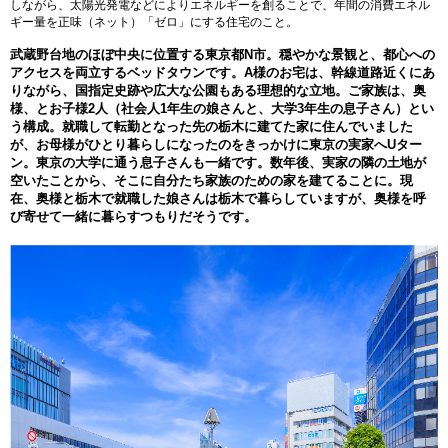
しながら、太陽光発電などによりエネルギーを創ることで、年間の消費エネル
ギー量を正味（ネット）「ゼロ」にする住宅のこと。
武蔵野台地のほぼ中央に位置する東京都N市。穏やかな景観と、都心への
アクセスを両立するベッドタウンです。A様のお宅は、幹線道路近くにあ
りながら、国指定史跡や広大な公園もある理想的な立地。ご家族は、奥
様、とお子様2人（社会人1年生の娘さんと、大学3年生の息子さん）とい
う構成。就職して転勤となった先の栃木に建てた家に住んでいました
が、お母様がひとり暮らしになったのをきっかけに東京の実家へUター
ン。東京の大学に通う息子さんも一緒です。数年後、実家の隣の土地が
空いたことから、そこに自分たち家族のための家を建てることに。現
在、奥様と栃木で就職した娘さんは栃木で暮らしていますが、奥様を呼
び寄せて一緒に暮らすつもりだそうです。