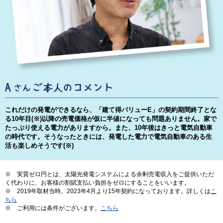
これだけの発電ができるなら、「建て得バリューE」の契約期間終了とな
る10年目(※)以降の売電価格が仮に半値になっても問題ありません。家で
たっぷり使える電力がありますから。また、10年後はきっと電気自動車
の時代です。そうなったときには、発電した電力で電気自動車のある生
活も楽しめそうです(※)
※
実質ゼロ円とは、太陽光発電システムによる余剰売電収入をご提供いただ
く代わりに、お客様の割賦支払い負担をゼロにすることをいいます。
※
2019年取材当時。2023年4月より15年契約になっております。詳しくは
こ
ちら
※
ご利用には条件がございます。
こちら