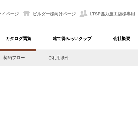
マイページ
ビルダー様
向けページ
LTSP協力
施工店様専用
カタログ閲覧
建て得みらいクラブ
会社概要
契約フロー
ご利用条件