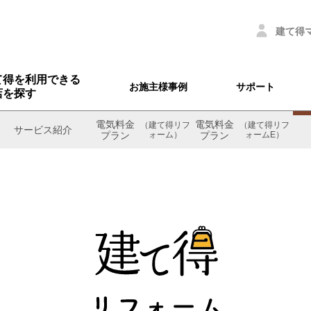
建て得
て得を利用できる
お施主様事例
サポート
店を探す
電気料金
電気料金
（建て得リフ
（建て得リフ
サービス紹介
プラン
ォーム）
プラン
ォームE）