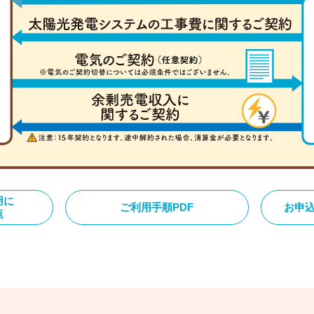
用に
ご利用手順PDF
お申込
点