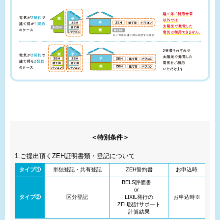
＜特別条件＞
1.ご提出頂くZEH証明書類・登記について
タイプ①
単独登記・共有登記
ZEH誓約書
お申込時
BELS評価書
or
タイプ②
区分登記
LIXIL発行の
お申込時※
ZEH設計サポート
計算結果