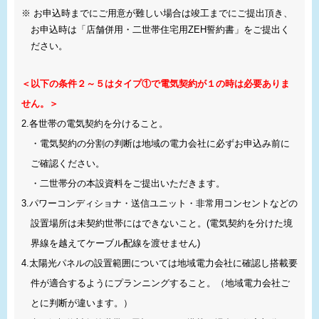
※ お申込時までにご用意が難しい場合は竣工までにご提出頂き、
お申込時は「店舗併用・二世帯住宅用ZEH誓約書」をご提出く
ださい。
＜以下の条件２～５はタイプ①で電気契約が１の時は必要ありま
せん。＞
2.各世帯の電気契約を分けること。
・電気契約の分割の判断は地域の電力会社に必ずお申込み前に
ご確認ください。
・二世帯分の本設資料をご提出いただきます。
3.パワーコンディショナ・送信ユニット・非常用コンセントなどの
設置場所は未契約世帯にはできないこと。(電気契約を分けた境
界線を越えてケーブル配線を渡せません)
4.太陽光パネルの設置範囲については地域電力会社に確認し搭載要
件が適合するようにプランニングすること。（地域電力会社ご
とに判断が違います。）