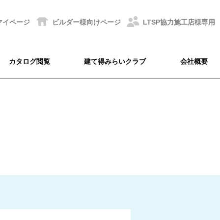
マイページ
ビルダー様
向けページ
LTSP協力
施工店様専用
カタログ閲覧
建て得みらいクラブ
会社概要