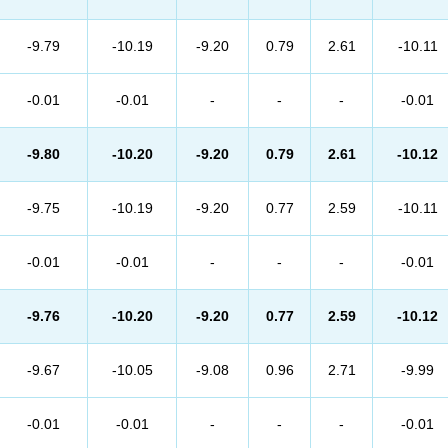
-9.79
-10.19
-9.20
0.79
2.61
-10.11
-0.01
-0.01
-
-
-
-0.01
-9.80
-10.20
-9.20
0.79
2.61
-10.12
-9.75
-10.19
-9.20
0.77
2.59
-10.11
-0.01
-0.01
-
-
-
-0.01
-9.76
-10.20
-9.20
0.77
2.59
-10.12
-9.67
-10.05
-9.08
0.96
2.71
-9.99
-0.01
-0.01
-
-
-
-0.01