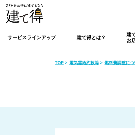
建
サービスラインアップ
建て得とは？
お
TOP
電気需給約款等
燃料費調整につ