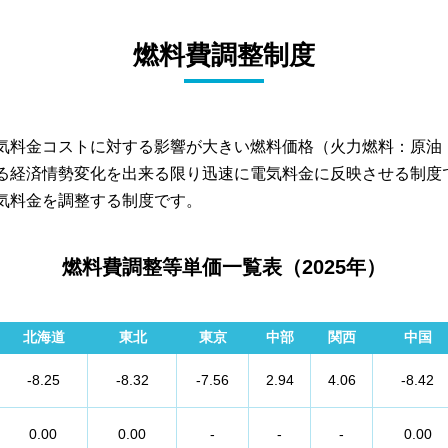
燃料費調整制度
気料金コストに対する影響が大きい燃料価格（火力燃料：原油
る経済情勢変化を出来る限り迅速に電気料金に反映させる制度
気料金を調整する制度です。
燃料費調整等単価一覧表（2025年）
北海道
東北
東京
中部
関西
中国
-8.25
-8.32
-7.56
2.94
4.06
-8.42
0.00
0.00
-
-
-
0.00