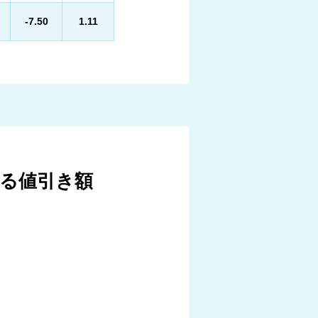
-7.50
1.11
る値引き額