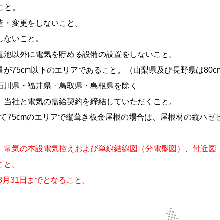
こと。
造・変更をしないこと。
しないこと。
電池以外に電気を貯める設備の設置をしないこと。
が75cm以下のエリアであること。（⼭梨県及び長野県は80
石川県・福井県・鳥取県・島根県を除く
、当社と電気の需給契約を締結していただくこと。
えて75cmのエリアで縦葺き板⾦屋根の場合は、屋根材の縦ハゼピ
電気の本設電気控えおよび単線結線図（分電盤図）、付近図（引込
こと。
3月31日までとなること。