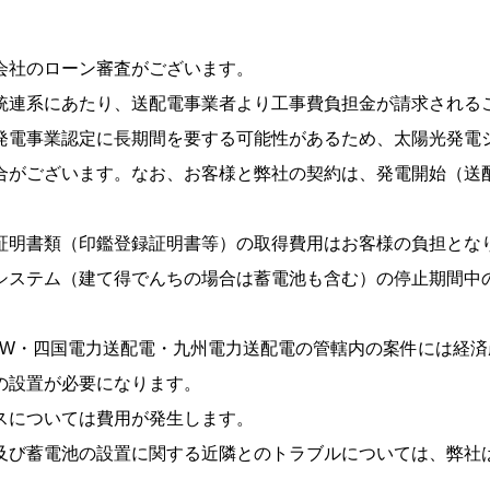
会社のローン審査がございます。
統連系にあたり、送配電事業者より⼯事費負担⾦が請求される
発電事業認定に⻑期間を要する可能性があるため、太陽光発電
合がございます。なお、お客様と弊社の契約は、発電開始（送
。
証明書類（印鑑登録証明書等）の取得費⽤はお客様の負担とな
システム（建て得でんちの場合は蓄電池も含む）の停⽌期間中
NW・四国電力送配電・九州電力送配電の管轄内の案件には経
ーの設置が必要になります。
スについては費⽤が発⽣します。
及び蓄電池の設置に関する近隣とのトラブルについては、弊社