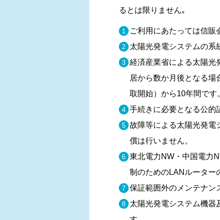
るとは限りません｡
ご利⽤にあたっては信販
太陽光発電システムの系
経済産業省による太陽光
居から数か⽉後となる場
取開始）から10年間です
⼿続きに必要となる公的
故障等による太陽光発電
償は⾏いません。
東北電力NW・中国電力
制のためのLANルータ
保証範囲外のメンテナン
太陽光発電システム機器
す。