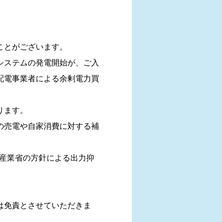
ことがございます。
システムの発電開始が、ご⼊
配電事業者による余剰電⼒買
ります。
の売電や⾃家消費に対する補
済産業省の方針による出力抑
は免責とさせていただきま